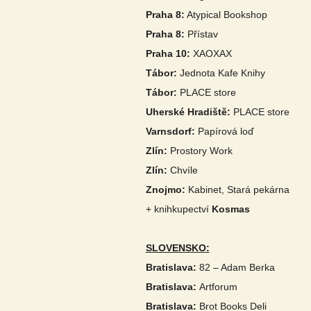
Praha 8:
Atypical Bookshop
Praha 8:
Přístav
Praha 10:
XAOXAX
Tábor:
Jednota Kafe Knihy
Tábor:
PLACE store
Uherské Hradiště:
PLACE store
Varnsdorf:
Papírová loď
Zlín:
Prostory Work
Zlín:
Chvíle
Znojmo:
Kabinet, Stará pekárna
+ knihkupectví
Kosmas
SLOVENSKO:
Bratislava:
82 – Adam Berka
Bratislava:
Artforum
Bratislava:
Brot Books Deli