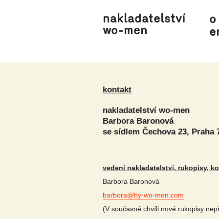
nakladatelství
o
wo-men
e
kontakt
nakladatelství wo-men
Barbora Baronová
se sídlem Čechova 23, Praha 
vedení nakladatelství, rukopisy, k
Barbora Baronová
barbora@by-wo-men.com
(V současné chvíli nové rukopisy nep