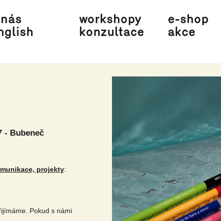
 nás
workshopy
e-shop
nglish
konzultace
akce
7 - Bubeneč
omunikace, projekty
:
řijímáme. Pokud s námi