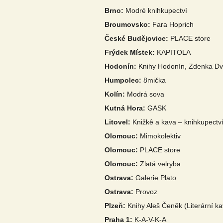
Brno:
Modré knihkupectví
Broumovsko:
Fara Hoprich
České Budějovice:
PLACE store
Frýdek Místek:
KAPITOLA
Hodonín:
Knihy Hodonín, Zdenka Dv
Humpolec:
8mička
Kolín:
Modrá sova
Kutná Hora:
GASK
Litovel:
Knižkê a kava – knihkupectví
Olomouc:
Mimokolektiv
Olomouc:
PLACE store
Olomouc:
Zlatá velryba
Ostrava:
Galerie Plato
Ostrava:
Provoz
Plzeň:
Knihy Aleš Čeněk (Literární k
Praha 1:
K-A-V-K-A