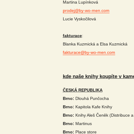
Martina Lupínková
prodej@by-wo-men.com
Lucie Vyskočilová
fakturace
:
Blanka Kuzmická a Elsa Kuzmická
fakturace@by-wo-men.com
kde naše knihy koupíte v ka
ČESKÁ REPUBLIKA
Brno:
Dlouhá Punčocha
Brno:
Kapitola Kafe Knihy
Brno:
Knihy Aleš Čeněk (Distribuce a 
Brno:
Martinus
Brno:
Place store