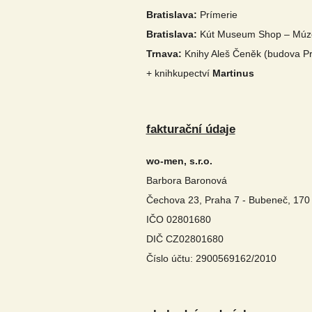
Bratislava:
Prímerie
Bratislava:
Kút Museum Shop – Múze
Trnava:
Knihy Aleš Čeněk (budova Prá
+ knihkupectví
Martinus
fakturační údaje
wo-men, s.r.o.
Barbora Baronová
Čechova 23, Praha 7 - Bubeneč, 170
IČO 02801680
DIČ CZ02801680
Číslo účtu: 2900569162/2010