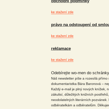
obchodní podmínky
ke stažení zde
právo na odstoupení od smlo
ke stažení zde
reklamace
ke stažení zde
Odebírejte wo-men do schránk
Náš newsletter píše a rozesílá přímo n
dokumentaristka Bára Baronová – nepr
Každý e-mail je plný nových knížek, n
zákulisí, důležitých knižních postřehů
neodolatelných literárních pozvánek. 
odběratelkám a odběratelům. Děkujem