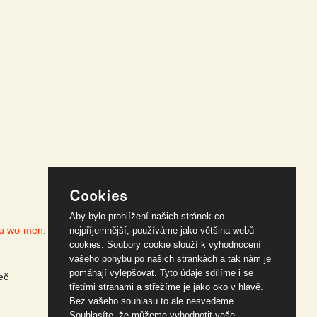
Cookies
Aby bylo prohlížení našich stránek co
ru wo-men
.
nejpříjemnější, používáme jako většina webů
cookies. Soubory cookie slouží k vyhodnocení
vašeho pohybu po našich stránkách a tak nám je
pomáhají vylepšovat. Tyto údaje sdílíme i se
eč
třetími stranami a střežíme je jako oko v hlavě.
Bez vašeho souhlasu to ale nesvedeme.
Souhlasíte, že můžeme vyhodnotit vaše