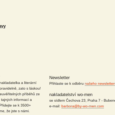
uvy
y
Newsletter
akladatelka a literární
Přihlaste se k odběru
našeho newslette
avidelně, zato s láskou!
euvěřitelných příběhů ze
nakladatelství wo-men
, tajných informací a
se sídlem Čechova 23, Praha 7 - Buben
Přidejte se k 3500+
e-mail:
barbora@by-wo-men.com
e, že jste s námi.