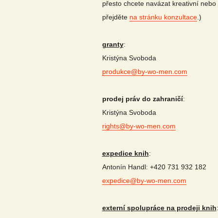
přesto chcete navázat kreativní nebo
přejděte
na stránku konzultace
.)
granty
:
Kristýna Svoboda
produkce@by-wo-men.com
prodej práv do zahraničí
:
Kristýna Svoboda
rights@by-wo-men.com
expedice knih
:
Antonín Handl: +420 731 932 182
expedice@by-wo-men.com
externí spolupráce na prodeji knih