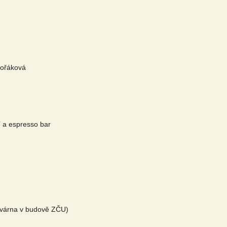
ořáková
 a espresso bar
avárna v budově ZČU)