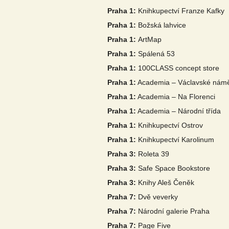
Praha 1:
Knihkupectví Franze Kafky
Praha 1:
Božská lahvice
Praha 1:
ArtMap
Praha 1:
Spálená 53
Praha 1:
100CLASS concept store
Praha 1:
Academia – Václavské námě
Praha 1:
Academia – Na Florenci
Praha 1:
Academia – Národní třída
Praha 1:
Knihkupectví Ostrov
Praha 1:
Knihkupectví Karolinum
Praha 3:
Roleta 39
Praha 3:
Safe Space Bookstore
Praha 3:
Knihy Aleš Čeněk
Praha 7:
Dvě veverky
Praha 7:
Národní galerie Praha
Praha 7:
Page Five